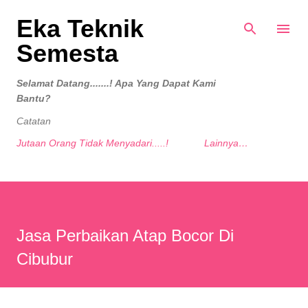
Langsung ke konten utama
Eka Teknik
Semesta
Selamat Datang.......! Apa Yang Dapat Kami
Bantu?
Catatan
Jutaan Orang Tidak Menyadari.....!
Lainnya…
Jasa Perbaikan Atap Bocor Di
Cibubur